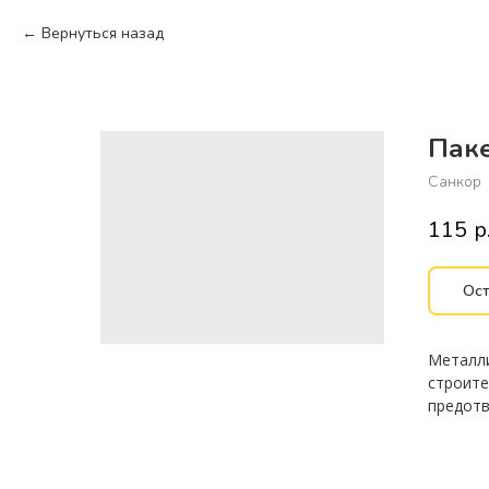
Вернуться назад
Пак
Санкор
115
р
Ост
Металли
строите
предотв