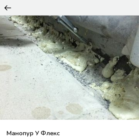
Манопур У Флекс