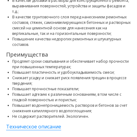
В качестве добавки в растворы для конструкционного ремонта,
выравнивания поверхностей, устройства и защиты фасадов и
т.д.;
В качестве грунтовочного слоя перед нанесением ремонтных
составов, стяжек, самонивелирующихся бетонных и растворных
смесей на цементной основе для нанесения как на
вертикальные, так и на горизонтальные поверхности;
Повышение качества недорогих ремонтных и штукатурных
составов.
Преимущества
Продляет сроки схватывания и обеспечивает набор прочности
при повышенных температурах;
Повышает пластичность и удобоукладываемость смеси;
Снижает усадку и снижает риск появления трещин в процессе
твердения;
Повышает прочностные показатели;
Повышает адгезию к различным основаниям, в том числе с
гладкой поверхностью и пористых;
Повышает водонепроницаемость растворов и бетонов за счет
снижения капиллярного водопоглощения;
Не содержит растворителей. Экологичен.
Техническое описание